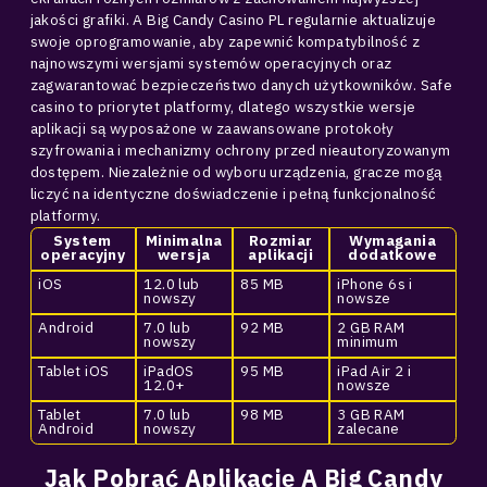
jakości grafiki. A Big Candy Casino PL regularnie aktualizuje
swoje oprogramowanie, aby zapewnić kompatybilność z
najnowszymi wersjami systemów operacyjnych oraz
zagwarantować bezpieczeństwo danych użytkowników. Safe
casino to priorytet platformy, dlatego wszystkie wersje
aplikacji są wyposażone w zaawansowane protokoły
szyfrowania i mechanizmy ochrony przed nieautoryzowanym
dostępem. Niezależnie od wyboru urządzenia, gracze mogą
liczyć na identyczne doświadczenie i pełną funkcjonalność
platformy.
System
Minimalna
Rozmiar
Wymagania
operacyjny
wersja
aplikacji
dodatkowe
iOS
12.0 lub
85 MB
iPhone 6s i
nowszy
nowsze
Android
7.0 lub
92 MB
2 GB RAM
nowszy
minimum
Tablet iOS
iPadOS
95 MB
iPad Air 2 i
12.0+
nowsze
Tablet
7.0 lub
98 MB
3 GB RAM
Android
nowszy
zalecane
Jak Pobrać Aplikację A Big Candy