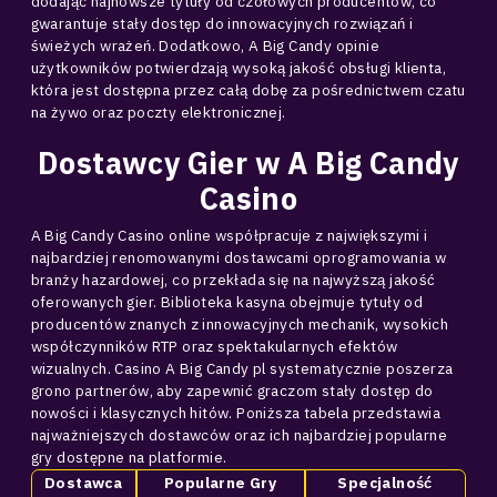
dodając najnowsze tytuły od czołowych producentów, co
gwarantuje stały dostęp do innowacyjnych rozwiązań i
świeżych wrażeń. Dodatkowo, A Big Candy opinie
użytkowników potwierdzają wysoką jakość obsługi klienta,
która jest dostępna przez całą dobę za pośrednictwem czatu
na żywo oraz poczty elektronicznej.
Dostawcy Gier w A Big Candy
Casino
A Big Candy Casino online współpracuje z największymi i
najbardziej renomowanymi dostawcami oprogramowania w
branży hazardowej, co przekłada się na najwyższą jakość
oferowanych gier. Biblioteka kasyna obejmuje tytuły od
producentów znanych z innowacyjnych mechanik, wysokich
współczynników RTP oraz spektakularnych efektów
wizualnych. Casino A Big Candy pl systematycznie poszerza
grono partnerów, aby zapewnić graczom stały dostęp do
nowości i klasycznych hitów. Poniższa tabela przedstawia
najważniejszych dostawców oraz ich najbardziej popularne
gry dostępne na platformie.
Dostawca
Popularne Gry
Specjalność