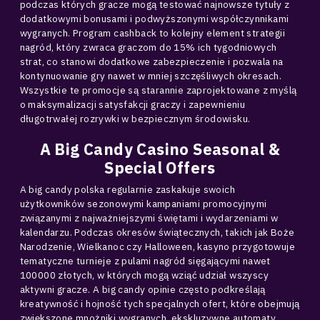
podczas których gracze mogą testować najnowsze tytuły z
dodatkowymi bonusami i podwyższonymi współczynnikami
wygranych. Program cashback to kolejny element strategii
nagród, który zwraca graczom do 15% ich tygodniowych
strat, co stanowi dodatkowe zabezpieczenie i pozwala na
kontynuowanie gry nawet w mniej szczęśliwych okresach.
Wszystkie te promocje są starannie zaprojektowane z myślą
o maksymalizacji satysfakcji graczy i zapewnieniu
długotrwałej rozrywki w bezpiecznym środowisku.
A Big Candy Casino Seasonal &
Special Offers
A big candy polska regularnie zaskakuje swoich
użytkowników sezonowymi kampaniami promocyjnymi
związanymi z najważniejszymi świętami i wydarzeniami w
kalendarzu. Podczas okresów świątecznych, takich jak Boże
Narodzenie, Wielkanoc czy Halloween, kasyno przygotowuje
tematyczne turnieje z pulami nagród sięgającymi nawet
100000 złotych, w których mogą wziąć udział wszyscy
aktywni gracze. A big candy opinie często podkreślają
kreatywność i hojność tych specjalnych ofert, które obejmują
zwiększone mnożniki wygranych, ekskluzywne automaty