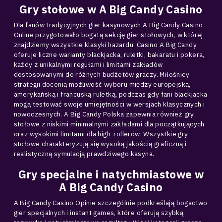
Gry stołowe w A Big Candy Casino
Dla fanów tradycyjnych gier kasynowych A Big Candy Casino
Online przygotowało bogatą sekcję gier stołowych, w której
znajdziemy wszystkie klasyki hazardu. Casino A Big Candy
oferuje liczne warianty blackjacka, ruletki, bakaratu i pokera,
każdy z unikalnymi regułami i limitami zakładów
dostosowanymi do różnych budżetów graczy. Miłośnicy
strategii docenią możliwość wyboru między europejską,
amerykańską i francuską ruletką, podczas gdy fani blackjacka
mogą testować swoje umiejętności w wersjach klasycznych i
nowoczesnych. A Big Candy Polska zapewnia również gry
stołowe z niskimi minimalnymi zakładami dla początkujących
oraz wysokimi limitami dla high-rollerów. Wszystkie gry
stołowe charakteryzują się wysoką jakością graficzną i
realistyczną symulacją prawdziwego kasyna.
Gry specjalne i natychmiastowe w
A Big Candy Casino
A Big Candy Casino Opinie szczególnie podkreślają bogactwo
gier specjalnych i instant games, które oferują szybką