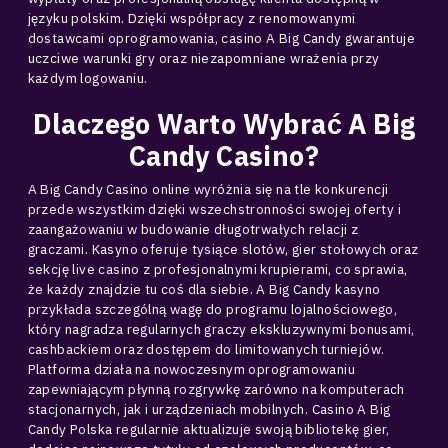
języku polskim. Dzięki współpracy z renomowanymi
dostawcami oprogramowania, casino A Big Candy gwarantuje
uczciwe warunki gry oraz niezapomniane wrażenia przy
każdym logowaniu.
Dlaczego Warto Wybrać A Big
Candy Casino?
A Big Candy Casino online wyróżnia się na tle konkurencji
przede wszystkim dzięki wszechstronności swojej oferty i
zaangażowaniu w budowanie długotrwałych relacji z
graczami. Kasyno oferuje tysiące slotów, gier stołowych oraz
sekcję live casino z profesjonalnymi krupierami, co sprawia,
że każdy znajdzie tu coś dla siebie. A Big Candy kasyno
przykłada szczególną wagę do programu lojalnościowego,
który nagradza regularnych graczy ekskluzywnymi bonusami,
cashbackiem oraz dostępem do limitowanych turniejów.
Platforma działa na nowoczesnym oprogramowaniu
zapewniającym płynną rozgrywkę zarówno na komputerach
stacjonarnych, jak i urządzeniach mobilnych. Casino A Big
Candy Polska regularnie aktualizuje swoją bibliotekę gier,