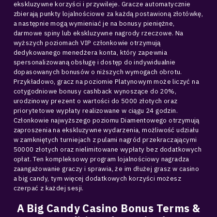
ekskluzywne korzyści i przywileje. Gracze automatycznie
zbierają punkty lojalnościowe za każdą postawioną złotówkę,
a następnie mogą wymieniać je na bonusy pieniężne,
darmowe spiny lub ekskluzywne nagrody rzeczowe. Na
wyższych poziomach VIP członkowie otrzymują
dedykowanego menedżera konta, który zapewnia
spersonalizowaną obsługę i dostęp do indywidualnie
dopasowanych bonusów o niższych wymogach obrotu.
Przykładowo, gracz na poziomie Platynowym może liczyć na
cotygodniowe bonusy cashback wynoszące do 20%,
urodzinowy prezent o wartości do 5000 złotych oraz
priorytetowe wypłaty realizowane w ciągu 24 godzin.
Członkowie najwyższego poziomu Diamentowego otrzymują
zaproszenia na ekskluzywne wydarzenia, możliwość udziału
w zamkniętych turniejach z pulami nagród przekraczającymi
50000 złotych oraz nielimitowane wypłaty bez dodatkowych
opłat. Ten kompleksowy program lojalnościowy nagradza
zaangażowanie graczy i sprawia, że im dłużej grasz w casino
a big candy, tym więcej dodatkowych korzyści możesz
czerpać z każdej sesji.
A Big Candy Casino Bonus Terms &