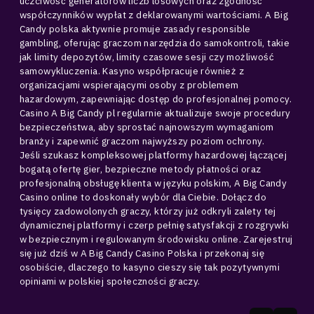
uczciwość generatorów liczb losowych oraz zgodność
współczynników wypłat z deklarowanymi wartościami. A Big
Candy polska aktywnie promuje zasady responsible
gambling, oferując graczom narzędzia do samokontroli, takie
jak limity depozytów, limity czasowe sesji czy możliwość
samowykluczenia. Kasyno współpracuje również z
organizacjami wspierającymi osoby z problemem
hazardowym, zapewniając dostęp do profesjonalnej pomocy.
Casino A Big Candy pl regularnie aktualizuje swoje procedury
bezpieczeństwa, aby sprostać najnowszym wymaganiom
branży i zapewnić graczom najwyższy poziom ochrony.
Jeśli szukasz kompleksowej platformy hazardowej łączącej
bogatą ofertę gier, bezpieczne metody płatności oraz
profesjonalną obsługę klienta w języku polskim, A Big Candy
Casino online to doskonały wybór dla Ciebie. Dołącz do
tysięcy zadowolonych graczy, którzy już odkryli zalety tej
dynamicznej platformy i czerp pełnię satysfakcji z rozgrywki
w bezpiecznym i regulowanym środowisku online. Zarejestruj
się już dziś w A Big Candy Casino Polska i przekonaj się
osobiście, dlaczego to kasyno cieszy się tak pozytywnymi
opiniami w polskiej społeczności graczy.