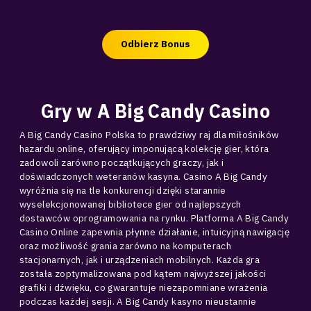
Odbierz Bonus
Gry w A Big Candy Casino
A Big Candy Casino Polska to prawdziwy raj dla miłośników
hazardu online, oferujący imponującą kolekcję gier, która
zadowoli zarówno początkujących graczy, jak i
doświadczonych weteranów kasyna. Casino A Big Candy
wyróżnia się na tle konkurencji dzięki starannie
wyselekcjonowanej bibliotece gier od najlepszych
dostawców oprogramowania na rynku. Platforma A Big Candy
Casino Online zapewnia płynne działanie, intuicyjną nawigację
oraz możliwość grania zarówno na komputerach
stacjonarnych, jak i urządzeniach mobilnych. Każda gra
została zoptymalizowana pod kątem najwyższej jakości
grafiki i dźwięku, co gwarantuje niezapomniane wrażenia
podczas każdej sesji. A Big Candy kasyno nieustannie